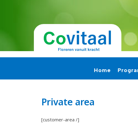
Home
Progr
Private area
[customer-area /]